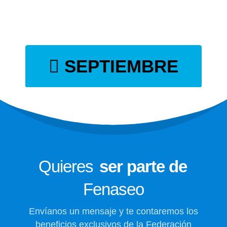
+(57) 320 857 1500
ESCRÍBENOS
SEPTIEMBRE
Más Información
Enlaces Principales
601 478 1385
Afíliate
fenaseo@fenaseo.com.co
Notiaseo
SOMOS
Síguenos en
Quieres
ser parte de
Fenaseo
Envíanos un mensaje y te contaremos los
beneficios exclusivos de la Federación