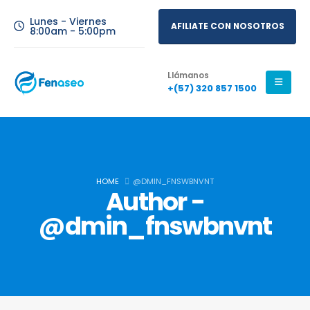
Lunes - Viernes
AFILIATE CON NOSOTROS
8:00am - 5:00pm
Llámanos
+(57) 320 857 1500
HOME
@DMIN_FNSWBNVNT
Author -
@dmin_fnswbnvnt