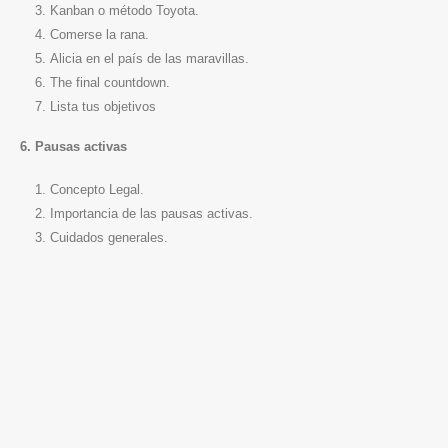
Kanban o método Toyota.
Comerse la rana.
Alicia en el país de las maravillas.
The final countdown.
Lista tus objetivos
6. Pausas activas
Concepto Legal.
Importancia de las pausas activas.
Cuidados generales.
Nuestra Dirección
Carrera 48 No 95-03 Oficina 302
Bogotá - Colombia
Contáctanos
Agenda tu cita
+(57) 320 857 1500