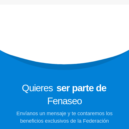
ESCRÍBENOS
Más Información
Enlaces Principales
601 478 1385
Afíliate
fenaseo@fenaseo.com.co
Notiaseo
SOMOS
Síguenos en
Quieres
ser parte de
Fenaseo
Envíanos un mensaje y te contaremos los
beneficios exclusivos de la Federación