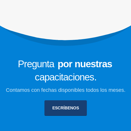
Más Información
Enlaces Principales
601 478 1385
Afíliate
fenaseo@fenaseo.com.co
Notiaseo
SOMOS
Síguenos en
Pregunta
por nuestras
capacitaciones.
Contamos con fechas disponibles todos los meses.
ESCRÍBENOS
Federación Nacional de Empresas de Aseo. © 2025. All Rights
Reserved