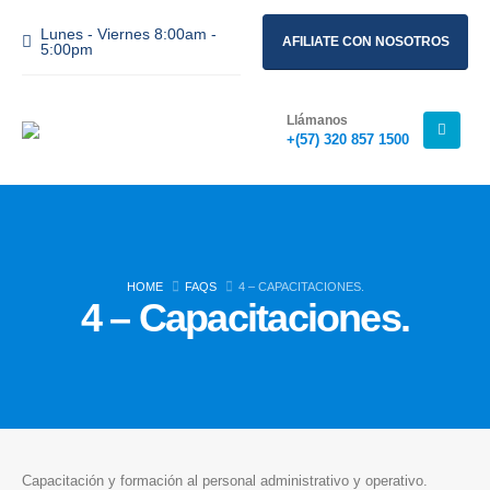
Lunes - Viernes 8:00am -
AFILIATE CON NOSOTROS
5:00pm
Llámanos
+(57) 320 857 1500
Nuestra Dirección
Carrera 48 No 95-03 Oficina 302
Bogotá - Colombia
HOME
FAQS
4 – CAPACITACIONES.
Contáctanos
4 – Capacitaciones.
Agenda tu cita
+(57) 320 857 1500
ESCRÍBENOS
Capacitación y formación al personal administrativo y operativo.