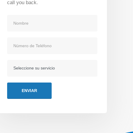
call you back.
nlaces Principales
Síguenos en
fíliate